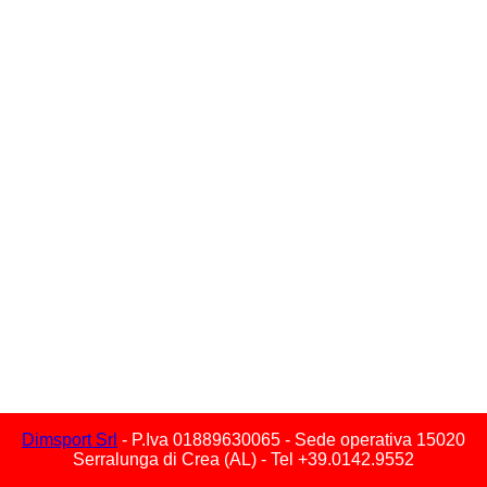
Dimsport Srl
- P.Iva 01889630065 - Sede operativa 15020
Serralunga di Crea (AL) - Tel +39.0142.9552